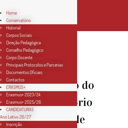
Home
Conservatório
Historial
Corpos Sociais
Direção Pedagógica
Conselho Pedagógico
Corpo Docente
Principais Protocolos e Parcerias
Documentos Oficiais
Contactos
12 Abr
Coro do
ERASMUS+
Erasmus+ 2023/24
Conservatório
Erasmus+ 2025/26
CANDIDATURAS
de Música de
Ano Letivo 26/27
Inscrição