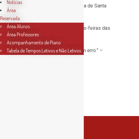
Notícias
dia 29 de Setembro, na Igreja de Santa
Área
Clara.
Reservada
Área Alunos
Os ensaios são às segundas-feiras das
Área Professores
18h30 às 20h.
Acompanhamento de Piano
“Sem música, a vida seria um erro.” –
Tabela de Tempos Letivos e Não Letivos
Friedrich Nietzsche
P´lo Coro,
Maria Beatriz Martinho
Arlete Graça
Roselyne Canavarro
Rita Stilwell