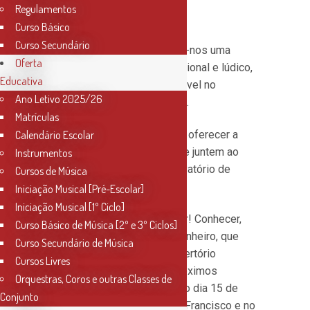
Regulamentos
Santarém
Curso Básico
Curso Secundário
Cantar em Coro proporciona-nos uma
Oferta
sensação de conforto emocional e lúdico,
Educativa
surpreendente e indispensável no
Ano Letivo 2025/26
relacionamento com o Outro.
Matrículas
É este sentir que queremos oferecer a
Calendário Escolar
todos vós, sugerindo que se juntem ao
Instrumentos
Coro de Adultos do Conservatório de
Cursos de Música
Música de Santarém!
Iniciação Musical [Pré-Escolar]
Iniciação Musical [1º Ciclo]
Venham experimentar cantar! Conhecer,
Curso Básico de Música [2º e 3º Ciclos]
também, o Maestro Nuno Pinheiro, que
Curso Secundário de Música
vos elucidará acerca do repertório
Cursos Livres
previsto, bem como dos próximos
Orquestras, Coros e outras Classes de
Concertos que terão lugar no dia 15 de
Conjunto
Junho, no Convento de São Francisco e no