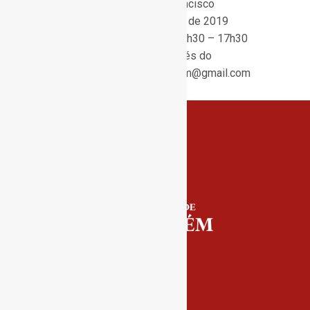
Local: Convento de São Francisco
Data:
entre 08 e 12 de Abril de 2019
Horário:
9h30 – 13h00 / 14h30 – 17h30
Inscrições:
Contactar através do
email conservatoriosantarem@gmail.
com