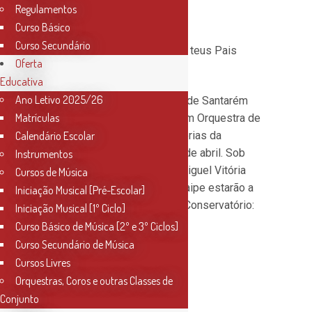
Regulamentos
Percussão
Curso Básico
Curso Secundário
Não vais querer perder e os teus Pais
Oferta
também não!!
Educativa
Ano Letivo 2025/26
O Conservatório de Música de Santarém
Matrículas
vai organizar o 1º Estágio em Orquestra de
Sopros e Percussão’ nas Férias da
Calendário Escolar
Páscoa de 2019, de 8 a 12 de abril. Sob
Instrumentos
Direção Artística de José Miguel Vitória
Cursos de Música
Rodrigues, os ensaios de naipe estarão a
Iniciação Musical [Pré-Escolar]
cargo dos Professores do Conservatório:
Iniciação Musical [1º Ciclo]
Curso Básico de Música [2º e 3º Ciclos]
Luís Mota;
Curso Secundário de Música
Diana da Rama;
Cursos Livres
Philippe Trovão;
Orquestras, Coros e outras Classes de
Joana Fernandes;
Conjunto
Pedro Gentil;