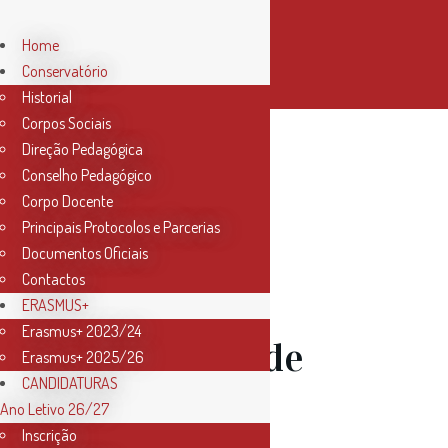
Home
Conservatório
Historial
Corpos Sociais
Direção Pedagógica
Conselho Pedagógico
Corpo Docente
Principais Protocolos e Parcerias
Documentos Oficiais
Contactos
08 Abr
ERASMUS+
Erasmus+ 2023/24
Orquestra de
Erasmus+ 2025/26
CANDIDATURAS
Sopros e
Ano Letivo 26/27
Inscrição