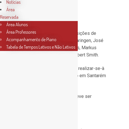
Notícias
Pedro Martins;
Área
Sérgio Duarte e
Reservada
Sónia Tomás.
Área Alunos
Área Professores
Serão interpretadas composições de
Acompanhamento de Piano
James Barnes, James Swearingen, José
Tabela de Tempos Letivos e Não Letivos
Rodrigues, Vaughan Williams, Markus
Gotz, Steven Reinecke e Robert Smith.
O Concerto Final do Estágio realizar-se-à
no Convento de S. Francisco em Santarém
no dia 12 de abril.
A inscrição é GRATUITA e deve ser
efetuada o quanto antes!!
Vais ficar de fora?