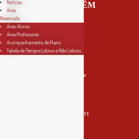
Notícias
Área
Reservada
Área Alunos
Área Professores
Acompanhamento de Piano
Tabela de Tempos Letivos e Não Letivos
Contactos
Rua Miguel Bombarda, nº 4, 1º andar
2000-080 Santarém
info@conservatoriosantarem.pt
T. (+351) 915 335 478 / 913 890 411
Horário Secretaria
2ª, 3ª, 5ª e 6ª feira