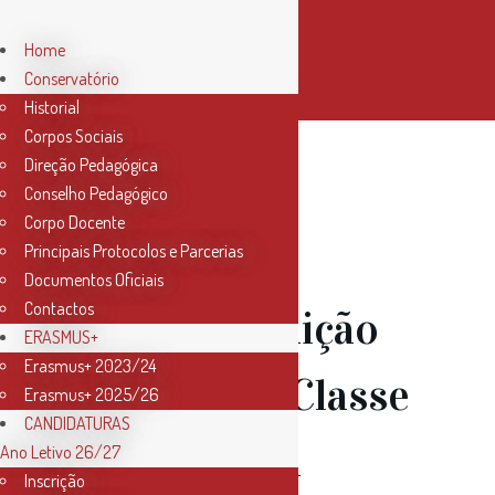
Home
Conservatório
Historial
Corpos Sociais
Direção Pedagógica
Conselho Pedagógico
Corpo Docente
Principais Protocolos e Parcerias
Documentos Oficiais
Contactos
23 Mar
Audição
ERASMUS+
Erasmus+ 2023/24
de Piano – Classe
Erasmus+ 2025/26
CANDIDATURAS
de Piano da
Ano Letivo 26/27
Inscrição