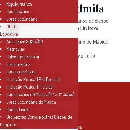
Regulamentos
Prof.ª Lioudmila
Curso Básico
Curso Secundário
Audição de Piano com os alunos da classe
Oferta
de piano da Prof.ª Lioudmila Litvinova.
Educativa
Ano Letivo 2025/26
Local:
Santarém, Conservatório de Música
Matrículas
de Santarém – Sala 1
Data:
Sábado, 23 de Março de 2019
Calendário Escolar
Horário:
11h30
Instrumentos
Entrada:
Livre
Cursos de Música
Iniciação Musical [Pré-Escolar]
Iniciação Musical [1º Ciclo]
Curso Básico de Música [2º e 3º Ciclos]
Curso Secundário de Música
Cursos Livres
Orquestras, Coros e outras Classes de
Conjunto