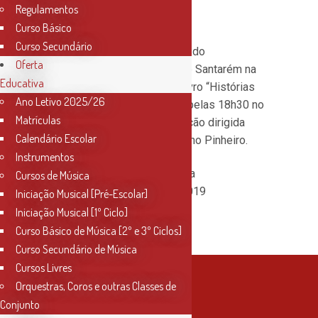
Regulamentos
do CMS
Curso Básico
Curso Secundário
Atuação do Coro de Jovens do
Oferta
Conservatório de Música de Santarém na
Educativa
Festa de Lançamento do Livro “Histórias
Ano Letivo 2025/26
da Ajudaris ’18”, a decorrer pelas 18h30 no
Matrículas
Teatro Sá da Bandeira. Atuação dirigida
Calendário Escolar
pelo Professor Maestro Nuno Pinheiro.
Instrumentos
Local:
Teatro Sá da Bandeira
Cursos de Música
Data:
19 de Fevereiro de 2019
Iniciação Musical [Pré-Escolar]
Horário:
18h30
Iniciação Musical [1º Ciclo]
Entrada:
Gratuita
Curso Básico de Música [2º e 3º Ciclos]
Curso Secundário de Música
Cursos Livres
Orquestras, Coros e outras Classes de
Conjunto