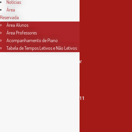
Notícias
Área
Reservada
Área Alunos
Área Professores
Acompanhamento de Piano
Tabela de Tempos Letivos e Não Letivos
Contactos
Rua Miguel Bombarda, nº 4, 1º andar
2000-080 Santarém
info@conservatoriosantarem.pt
T. (+351) 915 335 478 / 913 890 411
Horário Secretaria
2ª, 3ª, 5ª e 6ª feira
das 9h às 17h30