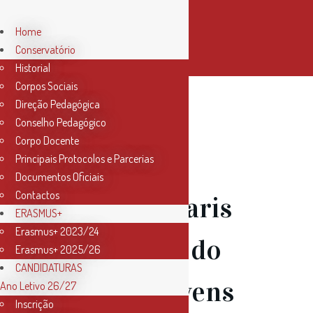
Home
Conservatório
Historial
Corpos Sociais
Direção Pedagógica
Conselho Pedagógico
Corpo Docente
Principais Protocolos e Parcerias
Documentos Oficiais
Contactos
19 Fev
Ajudaris
ERASMUS+
Erasmus+ 2023/24
18′ Atuação do
Erasmus+ 2025/26
CANDIDATURAS
Coro de Jovens
Ano Letivo 26/27
Inscrição