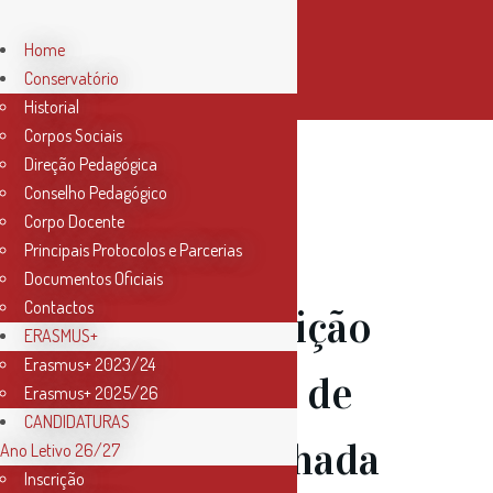
Home
Conservatório
Historial
Corpos Sociais
Direção Pedagógica
Conselho Pedagógico
Corpo Docente
Principais Protocolos e Parcerias
Documentos Oficiais
Contactos
07 Dez
Audição
ERASMUS+
Erasmus+ 2023/24
das Classes de
Erasmus+ 2025/26
CANDIDATURAS
Viola Dedilhada
Ano Letivo 26/27
Inscrição