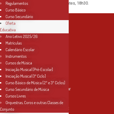
Sede da Liga dos Combatentes, 18h30.
Regulamentos
Curso Básico
Curso Secundário
Oferta
Educativa
Ano Letivo 2025/26
Matrículas
Calendário Escolar
Instrumentos
Cursos de Música
Iniciação Musical [Pré-Escolar]
Iniciação Musical [1º Ciclo]
Contactos
Curso Básico de Música [2º e 3º Ciclos]
Rua Miguel Bombarda, nº 4, 1º andar
Curso Secundário de Música
2000-080 Santarém
Cursos Livres
Orquestras, Coros e outras Classes de
info@conservatoriosantarem.pt
Conjunto