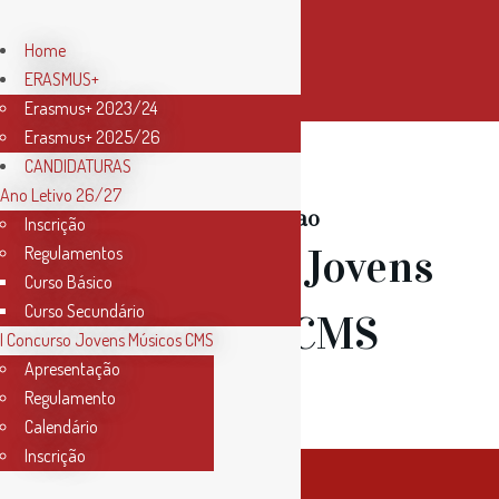
Home
ERASMUS+
Erasmus+ 2023/24
Erasmus+ 2025/26
CANDIDATURAS
Ano Letivo 26/27
Bem-vindo ao
Inscrição
1º Concurso Jovens
Regulamentos
Curso Básico
Curso Secundário
Músicos CMS
I Concurso Jovens Músicos CMS
Apresentação
Regulamento
Calendário
Inscrição