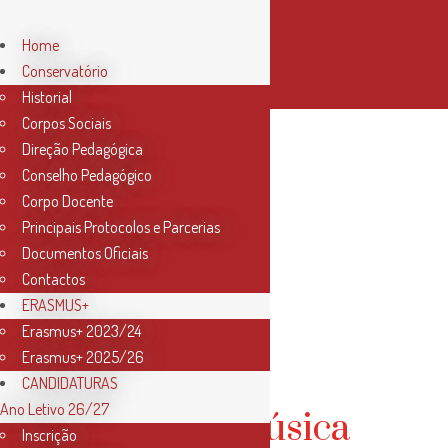
Home
Conservatório
Historial
Corpos Sociais
Direção Pedagógica
Conselho Pedagógico
Corpo Docente
Principais Protocolos e Parcerias
Documentos Oficiais
Contactos
ERASMUS+
Erasmus+ 2023/24
Piano
Erasmus+ 2025/26
CANDIDATURAS
Ano Letivo 26/27
Curso de música
Inscrição