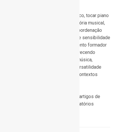
improvisação.
Do ponto de vista pedagógico, tocar piano
desenvolve disciplina, memória musical,
independência das mãos, coordenação
motora, percepção auditiva e sensibilidade
interpretativa. É um instrumento formador
de músicos completos, oferecendo
compreensão profunda da música,
capacidade expressiva e versatilidade
para atuação em múltiplos contextos
musicais.
Fontes:
Wikipedia – Piano; artigos de
pedagogia musical; conservatórios
europeus.