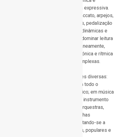
polifónica, percepção harmónica e
desenvolvimento de técnica expressiva.
Técnicas incluem legato, staccato, arpejos,
escalas, acordes complexos, pedalização
e interpretação de nuances dinâmicas e
fraseados. O pianista deve dominar leitura
em clave de sol e fá simultaneamente,
além de compreensão harmónica e rítmica
para execução de peças complexas.
O piano desempenha funções diversas:
em repertórios solo, explora todo o
potencial expressivo e técnico; em música
de câmara, integra-se como instrumento
harmónico e melódico; em orquestras,
complementa ou destaca linhas
específicas. É versátil, adaptando-se a
estilos clássicos, modernos, populares e