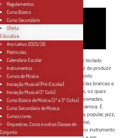
Regulamentos
Curso Básico
Curso Secundário
Oferta
Educativa
Ano Letivo 2025/26
Matrículas
Calendário Escolar
O piano é um instrumento de teclado
Instrumentos
percussivo-polifónico, capaz de produzir
harmonia, melodia e contraponto
Cursos de Música
simultaneamente. Possui teclas brancas e
Iniciação Musical [Pré-Escolar]
pretas que acionam martelos, os quais
Iniciação Musical [1º Ciclo]
golpeiam cordas de aço tensionadas,
Curso Básico de Música [2º e 3º Ciclos]
criando sonoridade rica e dinâmica. É
Curso Secundário de Música
utilizado em música clássica, popular, jazz,
Cursos Livres
contemporânea e experimental,
Orquestras, Coros e outras Classes de
desempenhando papéis como instrumento
Conjunto
solista, de acompanhamento e em