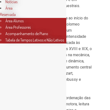
Notícias
formações de câmara e orquestrais.
Área
Reservada
A invenção do piano remonta ao início do
Área Alunos
século XVIII, atribuída a Bartolomeo
Área Professores
Cristofori, que desenvolveu um
Acompanhamento de Piano
mecanismo capaz de variar intensidade
Tabela de Tempos Letivos e Não Letivos
sonora mediante a força aplicada às
teclas. Ao longo dos séculos XVIII e XIX, o
piano evoluiu com melhorias na mecânica,
extensão tonal e capacidade dinâmica,
consolidando-se como instrumento central
em compositores como Mozart,
Beethoven, Chopin, Liszt, Debussy e
Rachmaninoff.
O estudo do piano exige coordenação das
duas mãos, independência motora, leitura