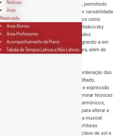
Notícias
desenvolvido no século XIX, permitindo
Área
modulação cromática e maior versatilidade
Reservada
tonal. Compositores clássicos como
Área Alunos
Mozart, Debussy, Ravel e Tchaikovsky
Área Professores
exploraram suas possibilidades
Acompanhamento de Piano
harmónicas e tímbricas, integrando-a em
Tabela de Tempos Letivos e Não Letivos
orquestras e peças de câmara, além de
solos expressivos.
O estudo da harpa exige coordenação das
duas mãos, controle do dedilhado,
precisão rítmica, articulação e expressão
dinâmica. O músico deve dominar técnicas
como glissandos, arpejos, harmónicos,
pizzicato e uso dos pedais para alterar a
afinação das cordas. A leitura musical
envolve compreensão de partituras
complexas, podendo incluir clave de sol e