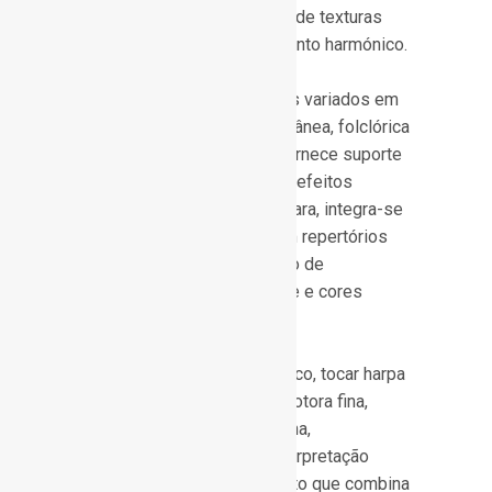
fá, bem como interpretação de texturas
polifónicas e acompanhamento harmónico.
A harpa desempenha papéis variados em
música clássica, contemporânea, folclórica
e popular. Em orquestras, fornece suporte
harmónico, brilho tímbrico e efeitos
etéreos; em música de câmara, integra-se
em texturas delicadas; e em repertórios
solistas, permite exploração de
virtuosismo, expressividade e cores
sonoras únicas.
Do ponto de vista pedagógico, tocar harpa
desenvolve coordenação motora fina,
percepção auditiva, disciplina,
sensibilidade musical e interpretação
expressiva. É um instrumento que combina