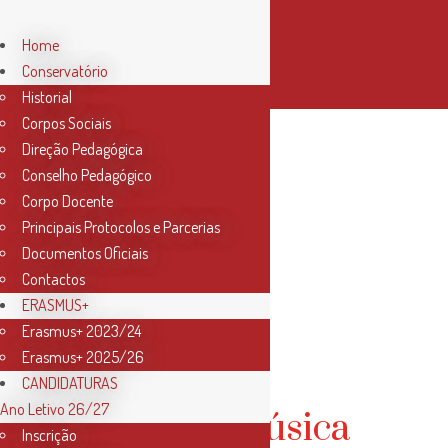
Home
Conservatório
Historial
Corpos Sociais
Direção Pedagógica
Conselho Pedagógico
Corpo Docente
Principais Protocolos e Parcerias
Documentos Oficiais
Contactos
ERASMUS+
Erasmus+ 2023/24
Harpa
Erasmus+ 2025/26
CANDIDATURAS
Ano Letivo 26/27
Curso de música
Inscrição