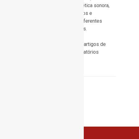
técnica, musicalidade e estética sonora,
formando músicos completos e
preparados para atuar em diferentes
estilos e contextos musicais.
Fontes:
Wikipedia – Harpa; artigos de
pedagogia musical; conservatórios
europeus.