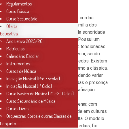
Regulamentos
Curso Básico
A harpa é um instrumento de cordas
Curso Secundário
dedilhadas, pertencente à família dos
Oferta
cordofones, reconhecido pela sonoridade
Educativa
suave, etérea e ressonante. Possui um
Ano Letivo 2025/26
quadro triangular com cordas tensionadas
Matrículas
entre a base e a coluna superior, sendo
Calendário Escolar
tocada com as pontas dos dedos. Existem
Instrumentos
diferentes tipos de harpa, como a clássica,
Cursos de Música
de concerto e de câmara, podendo variar
Iniciação Musical [Pré-Escolar]
em tamanho, número de cordas e presença
Iniciação Musical [1º Ciclo]
de pedais para alteração da afinação.
Curso Básico de Música [2º e 3º Ciclos]
Curso Secundário de Música
A harpa tem uma história milenar, com
Cursos Livres
registros desde a Antiguidade em culturas
Orquestras, Coros e outras Classes de
egípcia, mesopotâmica e celta. O modelo
Conjunto
moderno de concerto, com pedais, foi