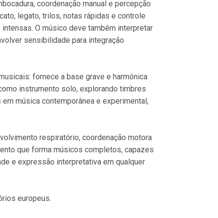
 embocadura, coordenação manual e percepção
to, legato, trilos, notas rápidas e controle
e intensas. O músico deve também interpretar
volver sensibilidade para integração
usicais: fornece a base grave e harmónica
como instrumento solo, explorando timbres
es em música contemporânea e experimental,
nvolvimento respiratório, coordenação motora
rumento que forma músicos completos, capazes
ade e expressão interpretativa em qualquer
órios europeus.