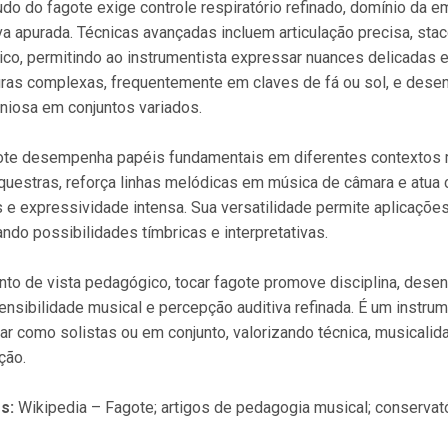
udo do fagote exige controle respiratório refinado, domínio da
va apurada. Técnicas avançadas incluem articulação precisa, stacca
ico, permitindo ao instrumentista expressar nuances delicadas 
uras complexas, frequentemente em claves de fá ou sol, e desen
niosa em conjuntos variados.
ote desempenha papéis fundamentais em diferentes contextos m
questras, reforça linhas melódicas em música de câmara e atua 
s e expressividade intensa. Sua versatilidade permite aplicaçõ
ndo possibilidades tímbricas e interpretativas.
to de vista pedagógico, tocar fagote promove disciplina, dese
sensibilidade musical e percepção auditiva refinada. É um inst
ar como solistas ou em conjunto, valorizando técnica, musicalid
ção.
s:
Wikipedia – Fagote; artigos de pedagogia musical; conservat