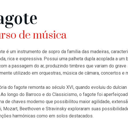
agote
rso de música
te é um instrumento de sopro da família das madeiras, caracte
da, rica e expressiva. Possui uma palheta dupla acoplada a um 
com a passagem do ar, produzindo timbres que variam do grave s
mente utilizado em orquestras, música de câmara, concertos e
ória do fagote remonta ao século XVI, quando evoluiu do dulcian 
 Ao longo do Barroco e do Classicismo, o fagote foi aperfeiçoad
ma de chaves moderno que possibilitou maior agilidade, extens
i, Mozart, Beethoven e Stravinsky exploraram suas possibilidad
nções harmónicas como em solos destacados.