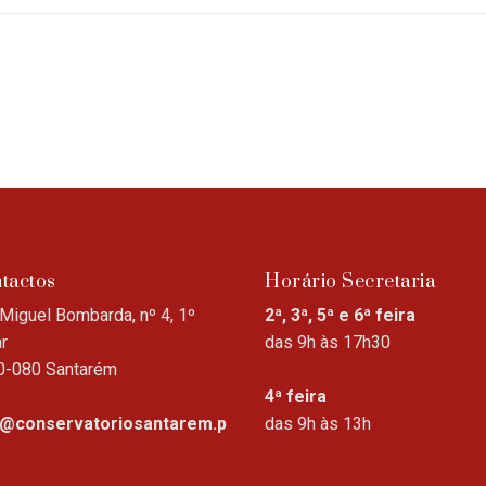
tactos
Horário Secretaria
Miguel Bombarda, nº 4, 1º
2ª, 3ª, 5ª e 6ª feira
r
das 9h às 17h30
0-080 Santarém
4ª feira
o@conservatoriosantarem.p
das 9h às 13h