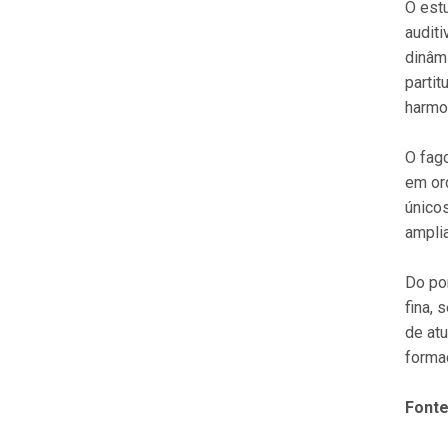
O est
auditi
dinâm
partit
harmo
O fag
em or
único
amplia
Do pon
fina, 
de atu
forma
Fonte