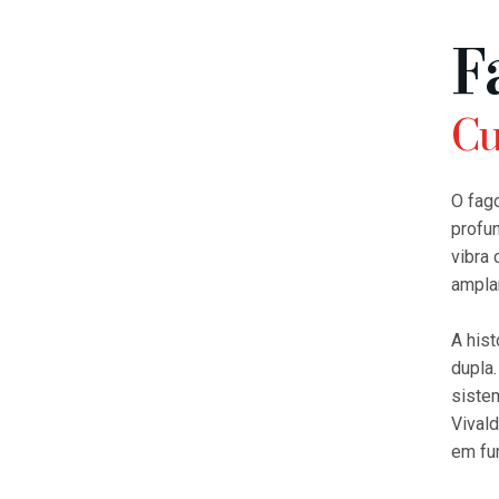
F
Cu
O fago
profun
vibra 
ampla
A hist
dupla.
siste
Vivald
em fu